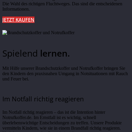
Die Wahl des richtigen Fluchtweges. Das sind die entscheidenen
Informationen.
JETZT KAUFEN
Spielend
lernen.
Mit Hilfe unserer Brandschutzkoffer und Notrufkoffer bringen Sie
den Kindern den praxisnahen Umgang in Notsituationen mit Rauch
und Feuer bei.
Im Notfall richtig reagieren
Im Notfall richtig reagieren – das ist die Intention hinter
Notrufkoffer.de. Im Ernstfall ist es wichtig, schnell
überlebenswichtige Entscheidungen zu treffen. Unsere Produkte
vermitteln Kindern, wie sie in einem Brandfall richtig reagieren.