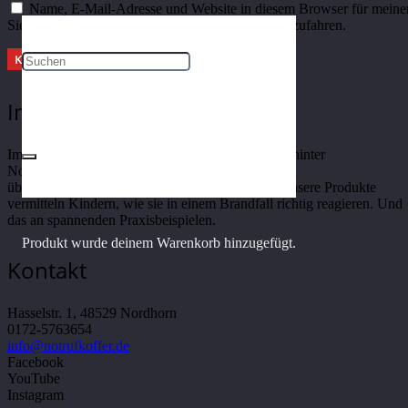
Name, E-Mail-Adresse und Website in diesem Browser für meine
Sie müssen den Bedingungen zustimmen, um fortzufahren.
KOMMENTAR ABSCHICKEN
Im Notfall richtig reagieren
Im Notfall richtig reagieren – das ist die Intention hinter
Notrufkoffer.de. Im Ernstfall ist es wichtig, schnell
überlebenswichtige Entscheidungen zu treffen. Unsere Produkte
vermitteln Kindern, wie sie in einem Brandfall richtig reagieren. Und
das an spannenden Praxisbeispielen.
Produkt
wurde deinem Warenkorb hinzugefügt.
Kontakt
Hasselstr. 1, 48529 Nordhorn
0172-5763654
info@notrufkoffer.de
Facebook
YouTube
Instagram