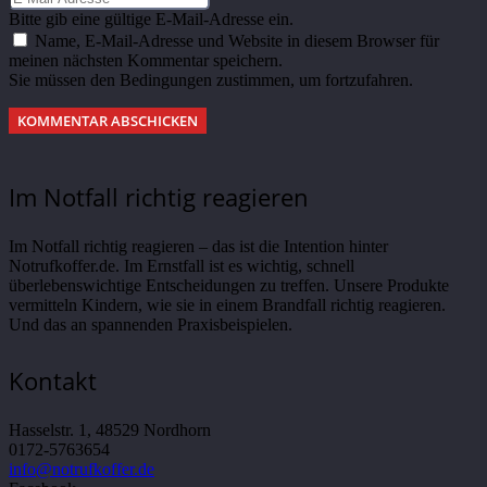
Bitte gib eine gültige E-Mail-Adresse ein.
Name, E-Mail-Adresse und Website in diesem Browser für
meinen nächsten Kommentar speichern.
Sie müssen den Bedingungen zustimmen, um fortzufahren.
KOMMENTAR ABSCHICKEN
Im Notfall richtig reagieren
Im Notfall richtig reagieren – das ist die Intention hinter
Notrufkoffer.de. Im Ernstfall ist es wichtig, schnell
überlebenswichtige Entscheidungen zu treffen. Unsere Produkte
vermitteln Kindern, wie sie in einem Brandfall richtig reagieren.
Und das an spannenden Praxisbeispielen.
Kontakt
Hasselstr. 1, 48529 Nordhorn
0172-5763654
info@notrufkoffer.de