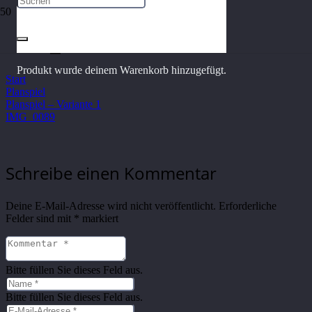
IMG_0089
Produkt
wurde deinem Warenkorb hinzugefügt.
Start
Planspiel
Planspiel – Variante 1
IMG_0089
Schreibe einen Kommentar
Deine E-Mail-Adresse wird nicht veröffentlicht.
Erforderliche
Felder sind mit
*
markiert
Bitte füllen Sie dieses Feld aus.
Bitte füllen Sie dieses Feld aus.