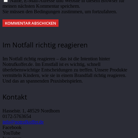
Name, E-Mail-Adresse und Website in diesem Browser für
meinen nächsten Kommentar speichern.
Sie müssen den Bedingungen zustimmen, um fortzufahren.
KOMMENTAR ABSCHICKEN
Im Notfall richtig reagieren
Im Notfall richtig reagieren – das ist die Intention hinter
Notrufkoffer.de. Im Ernstfall ist es wichtig, schnell
überlebenswichtige Entscheidungen zu treffen. Unsere Produkte
vermitteln Kindern, wie sie in einem Brandfall richtig reagieren.
Und das an spannenden Praxisbeispielen.
Kontakt
Hasselstr. 1, 48529 Nordhorn
0172-5763654
info@notrufkoffer.de
Facebook
YouTube