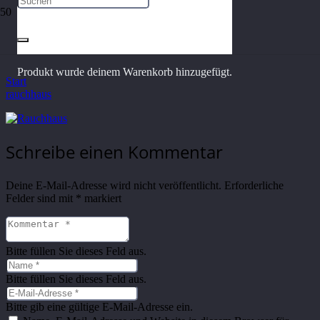
rauchhaus
Produkt
wurde deinem Warenkorb hinzugefügt.
Start
rauchhaus
Schreibe einen Kommentar
Deine E-Mail-Adresse wird nicht veröffentlicht.
Erforderliche
Felder sind mit
*
markiert
Bitte füllen Sie dieses Feld aus.
Bitte füllen Sie dieses Feld aus.
Bitte gib eine gültige E-Mail-Adresse ein.