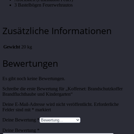
3 Bastelbögen Feuerwehrautos
Zusätzliche Informationen
Gewicht
20 kg
Bewertungen
Es gibt noch keine Bewertungen.
Schreibe die erste Bewertung für „Kofferset: Brandschutzkoffer
Brandfluchthaube und Kindergarten“
Deine E-Mail-Adresse wird nicht veröffentlicht.
Erforderliche
Felder sind mit
*
markiert
Deine Bewertung
*
Deine Bewertung
*