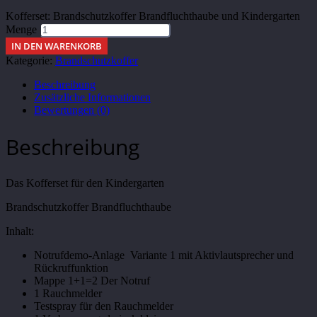
Kofferset: Brandschutzkoffer Brandfluchthaube und Kindergarten
Menge
IN DEN WARENKORB
Kategorie:
Brandschutzkoffer
Beschreibung
Zusätzliche Informationen
Bewertungen (0)
Beschreibung
Das Kofferset für den Kindergarten
Brandschutzkoffer Brandfluchthaube
I
nhalt:
Notrufdemo-Anlage Variante 1 mit Aktivlautsprecher und
Rückruffunktion
Mappe 1+1=2 Der Notruf
1 Rauchmelder
Testspray für den Rauchmelder