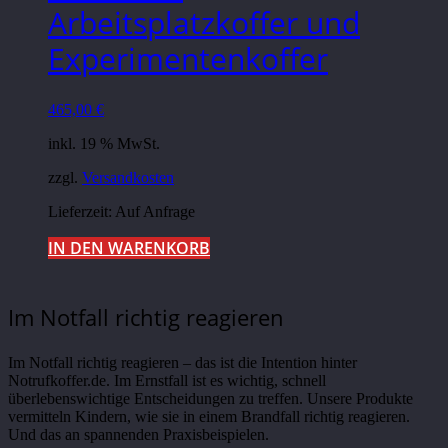
Arbeitsplatzkoffer und
Experimentenkoffer
465,00
€
inkl. 19 % MwSt.
zzgl.
Versandkosten
Lieferzeit: Auf Anfrage
IN DEN WARENKORB
Im Notfall richtig reagieren
Im Notfall richtig reagieren – das ist die Intention hinter
Notrufkoffer.de. Im Ernstfall ist es wichtig, schnell
überlebenswichtige Entscheidungen zu treffen. Unsere Produkte
vermitteln Kindern, wie sie in einem Brandfall richtig reagieren.
Und das an spannenden Praxisbeispielen.