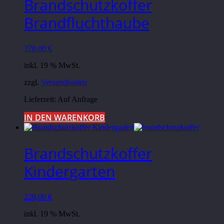
Brandschutzkoffer
Brandfluchthaube
370,00
€
inkl. 19 % MwSt.
zzgl.
Versandkosten
Lieferzeit: Auf Anfrage
IN DEN WARENKORB
Brandschutzkoffer
Kindergarten
220,00
€
inkl. 19 % MwSt.