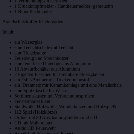
1 Verbrennungsdreieck klein
1 Drückknopfmelder / Handfeuermelder (gebraucht)
1 Brandfluchthaube
Brandschutzkoffer Kindergarten
I
nhalt:
ein Wasserglas
eine
Teelichtschale mit Teelicht
eine
Tiegelzange
Feuerzeug und Streichhölzer
eine
feuerfeste Unterlage aus Aluminium
10
Abwurfbehälter aus Aluminium
2
Pipetten-Flaschen für brennbare Flüssigkeiten
ein Esbit-Brenner mit Trockenbrennstoff
ein Drahtnetz mir Keramikeinlage und eine Metallschale
eine Spritzflasche für Wasser
Sortimentskasten mit Verbrennungsproben
Fenstermodel klein
Stahlwolle, Holzwolle, Wunderkerzen und Holzspieße
112 Spiel (Holzklötze)
Ordner mit 80 Anschauungsbildern und CD
CD mit Malvorlagen
Audio CD Feuerwehr
Arbeitsheft (Faszination Feuer)